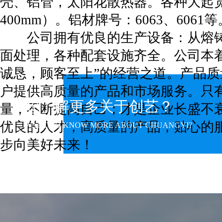
壳、铝管，太阳花散热器。各种大起
400mm）。铝材牌号：6063、6061等
公司拥有优良的生产设备：从熔铸
面处理，各种配套设施齐全。公司本
诚恳，顾客至上”的经营之道。产品
户提供高质量的产品和市场服务。只
想了解更多关于创艺？
量，不断提高自己；才是企业长盛不
优良的人才，高质量的产品，贴心的
WANT TO KNOW MORE ABOUT CHUANGYI?
步向美好未来！