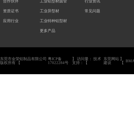
合作伙伴
工业铝型材圆管
行业资讯
资质证书
工业异型材
常见问题
应用行业
工业特种铝型材
更多产品
东莞市金荣铝制品有限公司
粤ICP备
】 访问量：
技术
东莞网站
】
BMA
版权所有 【
17022284号
支持：【
建设
【