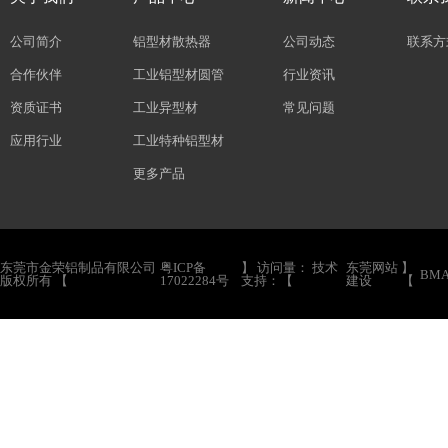
公司简介
铝型材散热器
公司动态
联系方
合作伙伴
工业铝型材圆管
行业资讯
资质证书
工业异型材
常见问题
应用行业
工业特种铝型材
更多产品
东莞市金荣铝制品有限公司
粤ICP备
】 访问量：
技术
东莞网站
】
BMA
版权所有 【
17022284号
支持：【
建设
【