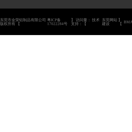
东莞市金荣铝制品有限公司
粤ICP备
】 访问量：
技术
东莞网站
】
BMA
版权所有 【
17022284号
支持：【
建设
【